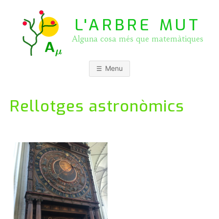
Skip
to
L'ARBRE MUT
content
Alguna cosa més que matemàtiques
Menu
Rellotges astronòmics
P
b
o
y
s
J
t
O
e
S
d
E
o
P
n
A
3
S
J
Q