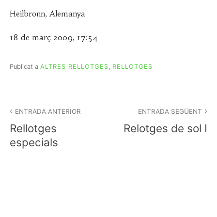
Heilbronn, Alemanya
18 de març 2009, 17:54
Publicat a
ALTRES RELLOTGES
,
RELLOTGES
Navegació
d'entrades
ENTRADA ANTERIOR
ENTRADA SEGÜENT
Rellotges
Relotges de sol I
especials