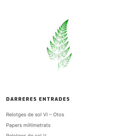
DARRERES ENTRADES
Relotges de sol VI – Otos
Papers mil·limetrats
Relotges de sol V