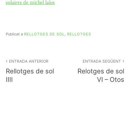
solaires de michel lalos
Publicat a
RELLOTGES DE SOL
,
RELLOTGES
Navegació
d'entrades
ENTRADA ANTERIOR
ENTRADA SEGÜENT
Rellotges de sol
Relotges de sol
IIII
VI – Otos