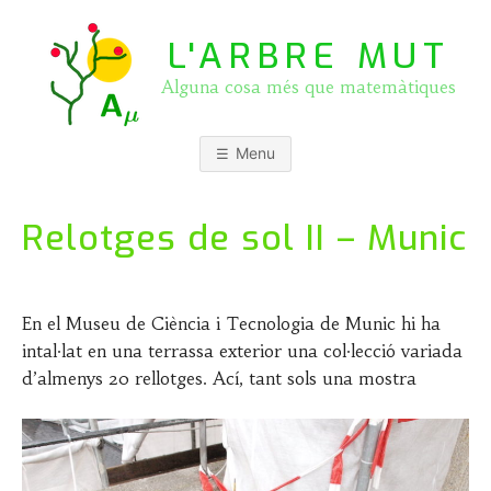
Skip
to
L'ARBRE MUT
content
Alguna cosa més que matemàtiques
Menu
Relotges de sol II – Munic
P
b
o
y
En el Museu de Ciència i Tecnologia de Munic hi ha
s
J
intal·lat en una terrassa exterior una col·lecció variada
t
O
e
S
d’almenys 20 rellotges. Ací, tant sols una mostra
d
E
o
P
n
A
1
S
7
Q