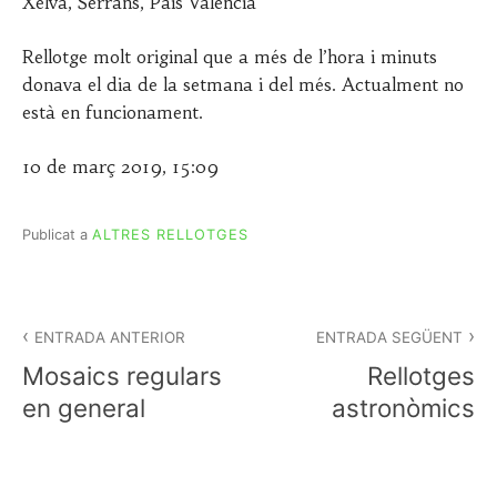
Xelva, Serrans, País Valencià
Rellotge molt original que a més de l’hora i minuts
donava el dia de la setmana i del més. Actualment no
està en funcionament.
10 de març 2019, 15:09
Publicat a
ALTRES RELLOTGES
Navegació
d'entrades
ENTRADA ANTERIOR
ENTRADA SEGÜENT
Mosaics regulars
Rellotges
en general
astronòmics