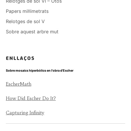
Relotges de sol VI – Otos
Papers mil·limetrats
Relotges de sol V
Sobre aquest arbre mut
ENLLAÇOS
Sobre mosaics hiperbòlics en l'obra d'Escher
EscherMath
How Did Escher Do It?
Capturing Infinity