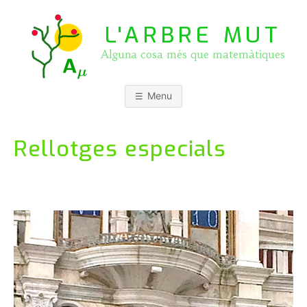
Skip
to
L'ARBRE MUT
content
Alguna cosa més que matemàtiques
Menu
Rellotges especials
P
b
o
y
s
J
t
O
e
S
d
E
o
P
n
A
5
S
S
Q