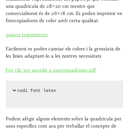
M
U
una quadrícula de 28×20 cm mentre que
A
A
comercialment és de 26×18 cm. Es poden imprimir en
R
L
fotocopiadores de color amb certa qualitat.
Ç
S
,
E
2
G
papers trigometrics
0
U
2
R
Fàcilment es poden canviar els colors i la grossària de
0
A
les línies adaptant-lo a les nostres necessitats
Feu clic per accedir a paperquadrisim.pdf
codi font latex
Podem afegir alguns elements sobre la quadrícula per
usos específics com ara per treballar el concepte de