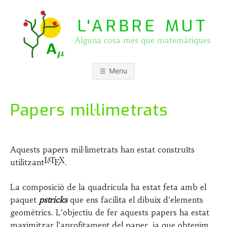
Skip
to
L'ARBRE MUT
content
Alguna cosa més que matemàtiques
Menu
Papers mil·limetrats
P
b
o
y
Aquests papers mil·limetrats han estat construïts
s
J
utilitzant
.
t
O
e
S
d
E
La composició de la quadrícula ha estat feta amb el
o
P
paquet
pstricks
que ens facilita el dibuix d’elements
n
A
geomètrics. L’objectiu de fer aquests papers ha estat
2
S
5
Q
maximitzar l’aprofitament del paper, ja que obtenim