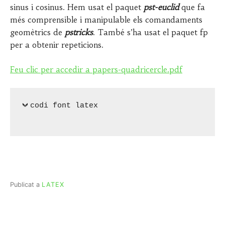
sinus i cosinus. Hem usat el paquet
pst-euclid
que fa
més comprensible i manipulable els comandaments
geomètrics de
pstricks
. També s’ha usat el paquet fp
per a obtenir repeticions.
Feu clic per accedir a papers-quadricercle.pdf
codi font latex
Publicat a
LATEX
Navegació