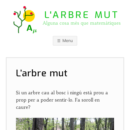
Skip
to
L'ARBRE MUT
content
Alguna cosa més que matemàtiques
Menu
L’arbre mut
P
b
o
y
Si un arbre cau al bosc i ningú està prou a
s
J
prop per a poder sentir-lo. Fa soroll en
t
O
caure?
e
S
d
E
o
P
n
A