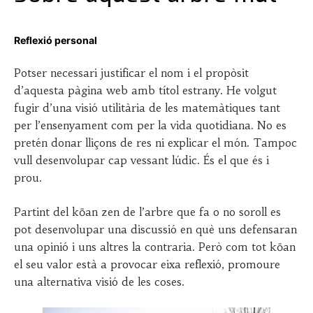
P
b
o
y
Reflexió personal
s
J
t
O
Potser necessari justificar el nom i el propòsit
e
S
d’aquesta pàgina web amb títol estrany. He volgut
d
E
fugir d’una visió utilitària de les matemàtiques tant
o
P
n
A
per l’ensenyament com per la vida quotidiana. No es
2
S
pretén donar lliçons de res ni explicar el món. Tampoc
8
Q
vull desenvolupar cap vessant lúdic. És el que és i
N
U
prou.
O
A
V
L
E
S
Partint del kōan zen de l’arbre que fa o no soroll es
M
E
pot desenvolupar una discussió en què uns defensaran
B
G
una opinió i uns altres la contraria. Però com tot kōan
R
U
E
R
el seu valor està a provocar eixa reflexió, promoure
,
A
una alternativa visió de les coses.
2
0