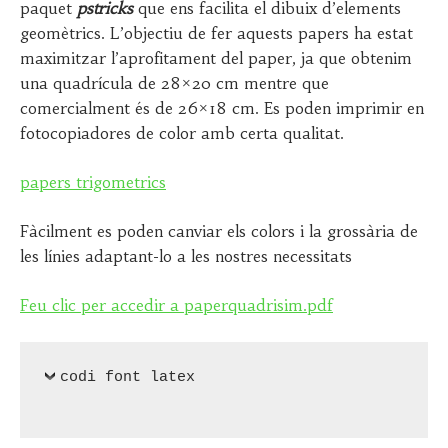
o
P
paquet
pstricks
que ens facilita el dibuix d’elements
n
A
geomètrics. L’objectiu de fer aquests papers ha estat
2
S
maximitzar l’aprofitament del paper, ja que obtenim
5
Q
una quadrícula de 28×20 cm mentre que
M
U
A
A
comercialment és de 26×18 cm. Es poden imprimir en
R
L
fotocopiadores de color amb certa qualitat.
Ç
S
,
E
papers trigometrics
2
G
0
U
2
R
Fàcilment es poden canviar els colors i la grossària de
0
A
les línies adaptant-lo a les nostres necessitats
Feu clic per accedir a paperquadrisim.pdf
codi font latex