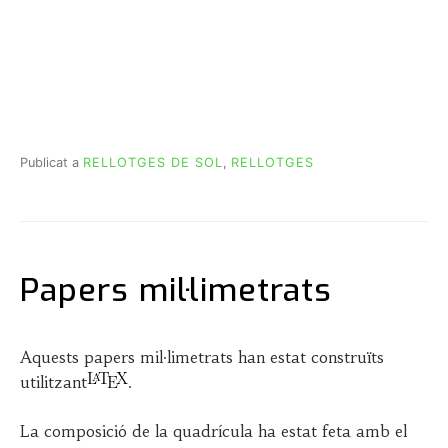
Publicat a
RELLOTGES DE SOL
,
RELLOTGES
Papers mil·limetrats
P
b
o
y
Aquests papers mil·limetrats han estat construïts
s
J
utilitzant
.
t
O
e
S
La composició de la quadrícula ha estat feta amb el
d
E