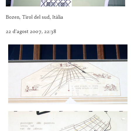
2
G
0
U
2
R
Bozen, Tirol del sud, Itàlia
0
A
22 d’agost 2007, 22:38