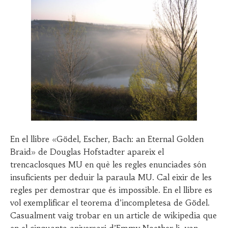
1
9
En el llibre «Gödel, Escher, Bach: an Eternal Golden
Braid» de Douglas Hofstadter apareix el
trencaclosques MU en què les regles enunciades són
insuficients per deduir la paraula MU. Cal eixir de les
regles per demostrar que és impossible. En el llibre es
vol exemplificar el teorema d’incompletesa de Gödel.
Casualment vaig trobar en un article de wikipedia que