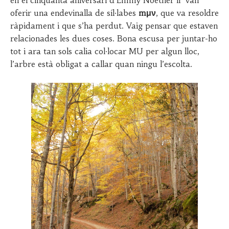
en el cinquanta aniversari d’Emmy Noether li van
oferir una endevinalla de síl·labes
mμν
, que va resoldre
ràpidament i que s’ha perdut. Vaig pensar que estaven
relacionades les dues coses. Bona escusa per juntar-ho
tot i ara tan sols calia col·locar MU per algun lloc,
l’arbre està obligat a callar quan ningu l’escolta.