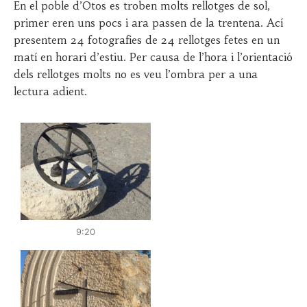
o
y
En el poble d’Otos es troben molts rellotges de sol,
s
J
primer eren uns pocs i ara passen de la trentena. Ací
t
O
presentem 24 fotografies de 24 rellotges fetes en un
e
S
matí en horari d’estiu. Per causa de l’hora i l’orientació
d
E
o
P
dels rellotges molts no es veu l’ombra per a una
n
A
lectura adient.
1
S
0
Q
J
U
U
A
N
L
Y
S
,
E
2
G
0
U
2
R
9:20
0
A