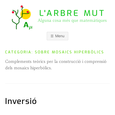
Skip
to
L'ARBRE MUT
content
Alguna cosa més que matemàtiques
Menu
CATEGORIA:
SOBRE MOSAICS HIPERBÒLICS
Complements teòrics per la construcció i comprensió
dels mosaics hiperbòlics.
Inversió
P
b