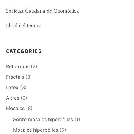
Societat Catalana de Gnomònica
El sol i el temps
CATEGORIES
Reflexions
(2)
Fractals
(8)
Latex
(3)
Altres
(3)
Mosaics
(8)
Sobre mosaics hiperbòlics
(1)
Mosaics hiperbòlics
(5)