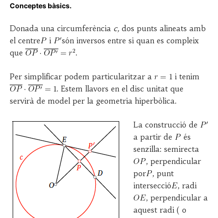
o
y
Conceptes bàsics.
s
J
t
O
Donada una circumferència
c,
dos punts alineats amb
e
S
el centre
i
són inversos entre si quan es compleix
d
E
que
.
o
P
n
A
1
S
Per simplificar podem particularitzar a
i tenim
8
Q
. Estem llavors en el disc unitat que
D
U
servirà de model per la geometria hiperbòlica.
E
A
S
L
E
S
La construcció de
M
E
a partir de
és
B
G
senzilla: semirecta
R
U
, perpendicular
E
R
,
A
por
, punt
2
intersecció
, radi
0
, perpendicular a
1
aquest radi ( o
8