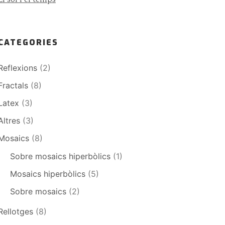
CATEGORIES
Reflexions
(2)
Fractals
(8)
Latex
(3)
Altres
(3)
Mosaics
(8)
Sobre mosaics hiperbòlics
(1)
Mosaics hiperbòlics
(5)
Sobre mosaics
(2)
Rellotges
(8)