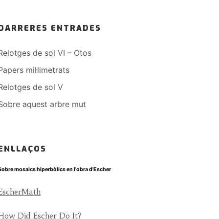
DARRERES ENTRADES
Relotges de sol VI – Otos
Papers mil·limetrats
Relotges de sol V
Sobre aquest arbre mut
ENLLAÇOS
Sobre mosaics hiperbòlics en l'obra d'Escher
EscherMath
How Did Escher Do It?