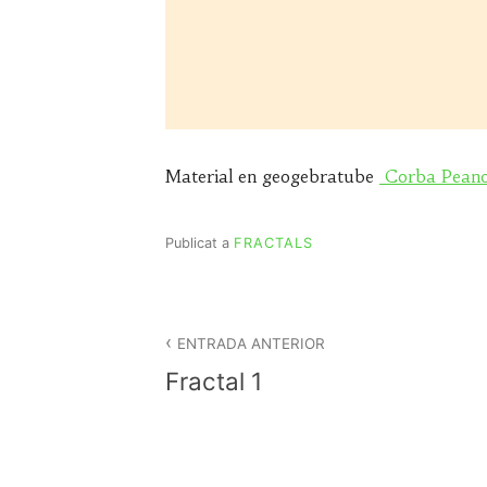
Material en geogebratube
Corba Pean
Publicat a
FRACTALS
Navegació
d'entrades
ENTRADA ANTERIOR
Fractal 1