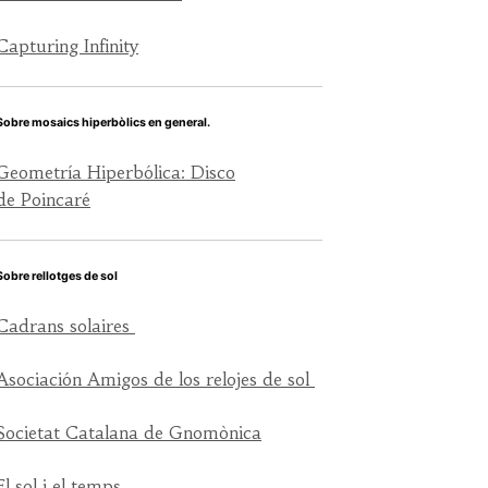
Capturing Infinity
Sobre mosaics hiperbòlics en general.
Geometría Hiperbólica: Disco
de Poincaré
Sobre rellotges de sol
Cadrans solaires
Asociación Amigos de los relojes de sol
Societat Catalana de Gnomònica
El sol i el temps