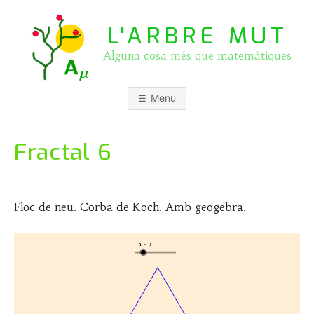
Skip
to
L'ARBRE MUT
content
Alguna cosa més que matemàtiques
Menu
Fractal 6
P
b
o
y
Floc de neu. Corba de Koch. Amb geogebra.
s
J
t
O
e
S
d
E
o
P
n
A
3
S
0
Q