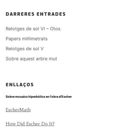
DARRERES ENTRADES
Relotges de sol VI – Otos
Papers mil·limetrats
Relotges de sol V
Sobre aquest arbre mut
ENLLAÇOS
Sobre mosaics hiperbòlics en l'obra d'Escher
EscherMath
How Did Escher Do It?