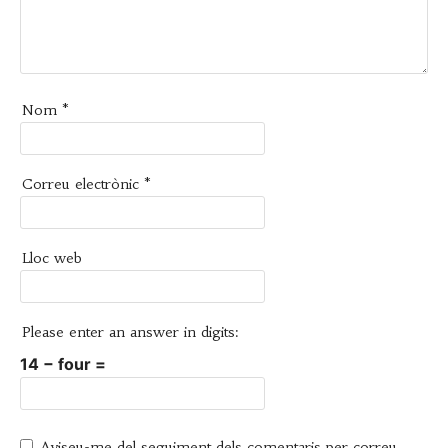
Nom
*
Correu electrònic
*
Lloc web
Please enter an answer in digits:
14 − four =
Aviseu-me del seguiment dels comentaris per correu.