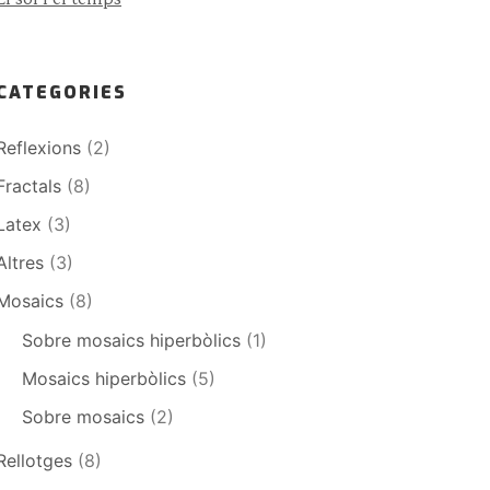
CATEGORIES
Reflexions
(2)
Fractals
(8)
Latex
(3)
Altres
(3)
Mosaics
(8)
Sobre mosaics hiperbòlics
(1)
Mosaics hiperbòlics
(5)
Sobre mosaics
(2)
Rellotges
(8)