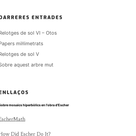
DARRERES ENTRADES
Relotges de sol VI – Otos
Papers mil·limetrats
Relotges de sol V
Sobre aquest arbre mut
ENLLAÇOS
Sobre mosaics hiperbòlics en l'obra d'Escher
EscherMath
How Did Escher Do It?