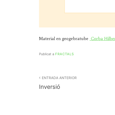
Material en geogebratube
Corba Hilbe
Publicat a
FRACTALS
Navegació
d'entrades
ENTRADA ANTERIOR
Inversió