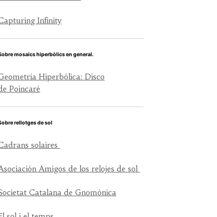
Capturing Infinity
Sobre mosaics hiperbòlics en general.
Geometría Hiperbólica: Disco
de Poincaré
Sobre rellotges de sol
Cadrans solaires
Asociación Amigos de los relojes de sol
Societat Catalana de Gnomònica
El sol i el temps