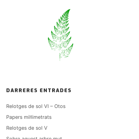
DARRERES ENTRADES
Relotges de sol VI – Otos
Papers mil·limetrats
Relotges de sol V
Sobre aquest arbre mut