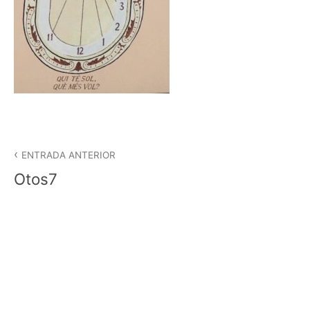
Navegació
d'entrades
ENTRADA ANTERIOR
Otos7