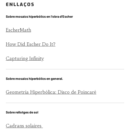
ENLLAÇOS
Sobre mosaics hiperbòlics en l'obra d'Escher
EscherMath
How Did Escher Do It?
Capturing Infinity
Sobre mosaics hiperbòlics en general.
Geometría Hiperbólica: Disco de Poincaré
Sobre rellotges de sol
Cadrans solaires