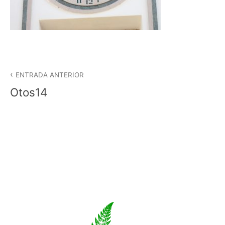
Navegació
d'entrades
ENTRADA ANTERIOR
Otos14