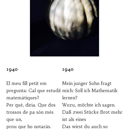
1
S
9
Q
D
U
E
A
S
L
E
S
M
E
B
G
R
U
E
R
,
A
2
1940
1940
0
1
El meu fill petit em
Mein junger Sohn fragt
6
pregunta: Cal que estudiï
mich: Soll ich Mathematik
matemàtiques?
lernen?
Per què, diria. Que dos
Wozu, möchte ich sagen.
trossos de pa són més
Daß zwei Stücke Brot mehr
que un,
ist als eines
prou que ho notaràs.
Das wirst du auch so