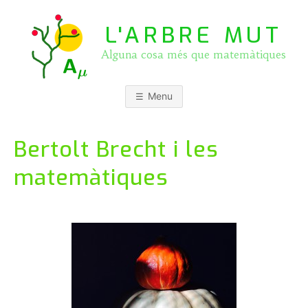
Skip
to
L'ARBRE MUT
content
Alguna cosa més que matemàtiques
Menu
Bertolt Brecht i les
matemàtiques
P
b
o
y
s
J
t
O
e
S
d
E
o
P
n
A