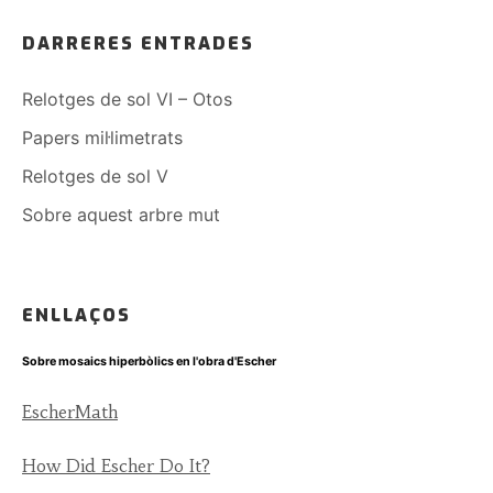
DARRERES ENTRADES
Relotges de sol VI – Otos
Papers mil·limetrats
Relotges de sol V
Sobre aquest arbre mut
ENLLAÇOS
Sobre mosaics hiperbòlics en l'obra d'Escher
EscherMath
How Did Escher Do It?