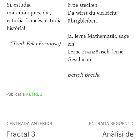
Sí, estudia
Erde stecken
matemàtiques, dic,
Da wirst du vielleicht
estudia francès, estudia
übrigbleiben.
història!
Ja, lerne Mathematik, sage
(Trad. Feliu Formosa)
ich
Lerne Französisch, lerne
Geschichte!
Bertolt Brecht
Publicat a
ALTRES
Navegació
d'entrades
ENTRADA ANTERIOR
ENTRADA SEGÜENT
Fractal 3
Anàlisi de