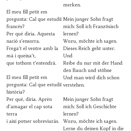
merken.
El meu fill petit em
pregunta: Cal que estudiï
Mein junger Sohn fragt
francès?
mich: Soll ich Französisch
Per què diria. Aquesta
lernen?
nació s’ensorra.
Wozu, möchte ich sagen.
Frega’t el ventre amb la
Dieses Reich geht unter.
mà i queixa’t,
Und
que tothom t’entendrà.
Reibe du nur mit der Hand
den Bauch und stöhne
El meu fill petit em
Und man wird dich schon
pregunta: Cal que estudiï
verstehen.
història?
Per què, diria. Aprèn
Mein junger Sohn fragt
d’amagar el cap sota
mich: Soll ich Geschichte
terra
lernen?
i així potser sobreviuràs.
Wozu, möchte ich sagen.
Lerne du deinen Kopf in die