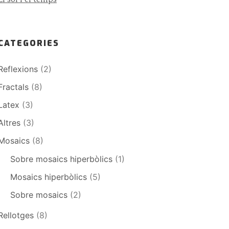
CATEGORIES
Reflexions
(2)
Fractals
(8)
Latex
(3)
Altres
(3)
Mosaics
(8)
Sobre mosaics hiperbòlics
(1)
Mosaics hiperbòlics
(5)
Sobre mosaics
(2)
Rellotges
(8)