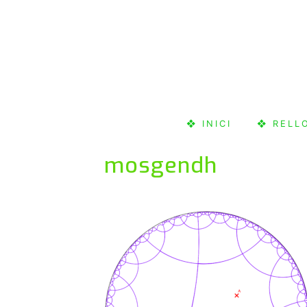
Skip
to
content
❖ INICI
❖ RELL
mosgendh