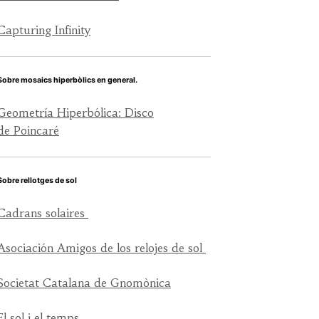
Capturing Infinity
Sobre mosaics hiperbòlics en general.
Geometría Hiperbólica: Disco
de Poincaré
Sobre rellotges de sol
Cadrans solaires
Asociación Amigos de los relojes de sol
Societat Catalana de Gnomònica
El sol i el temps