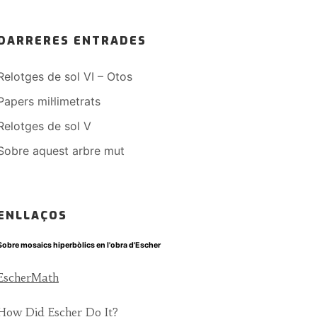
DARRERES ENTRADES
Relotges de sol VI – Otos
Papers mil·limetrats
Relotges de sol V
Sobre aquest arbre mut
ENLLAÇOS
Sobre mosaics hiperbòlics en l'obra d'Escher
EscherMath
How Did Escher Do It?