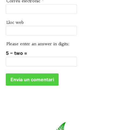
Correu electrònic
*
Lloc web
Please enter an answer in digits:
5 − two =