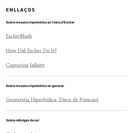
ENLLAÇOS
Sobre mosaics hiperbòlics en l'obra d'Escher
EscherMath
How Did Escher Do It?
Capturing Infinity
Sobre mosaics hiperbòlics en general.
Geometría Hiperbólica: Disco de Poincaré
Sobre rellotges de sol