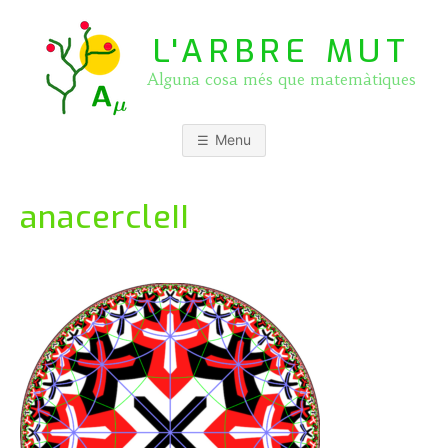
Skip
to
L'ARBRE MUT
content
Alguna cosa més que matemàtiques
Menu
anacercleII