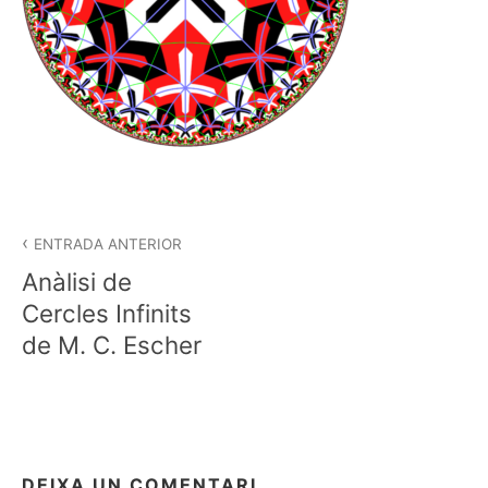
Navegació
d'entrades
ENTRADA ANTERIOR
Anàlisi de
Cercles Infinits
de M. C. Escher
DEIXA UN COMENTARI