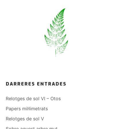
DARRERES ENTRADES
Relotges de sol VI – Otos
Papers mil·limetrats
Relotges de sol V
Sobre aquest arbre mut