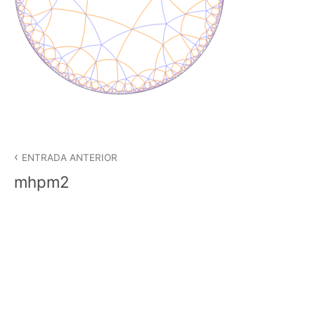
Navegació
d'entrades
ENTRADA ANTERIOR
mhpm2