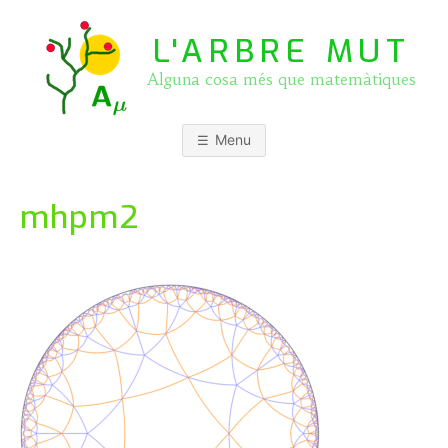
Skip
to
L'ARBRE MUT
content
Alguna cosa més que matemàtiques
Menu
mhpm2