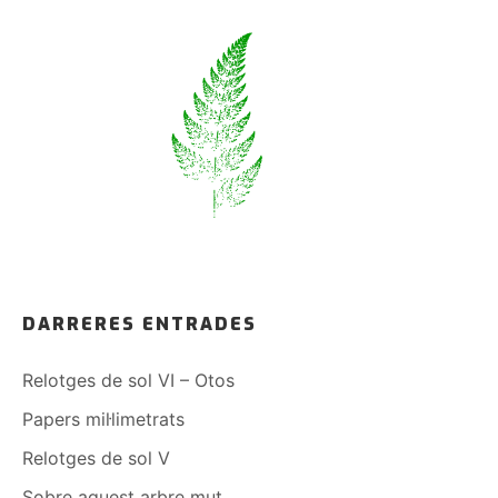
DARRERES ENTRADES
Relotges de sol VI – Otos
Papers mil·limetrats
Relotges de sol V
Sobre aquest arbre mut