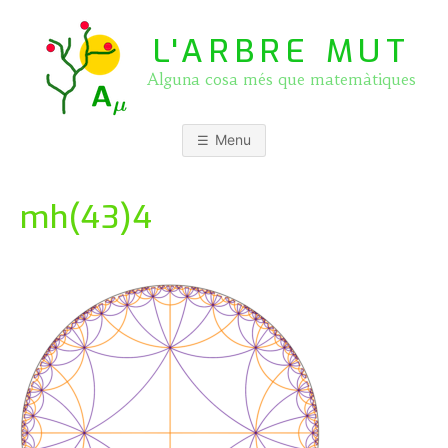
Skip
to
L'ARBRE MUT
content
Alguna cosa més que matemàtiques
Menu
mh(43)4