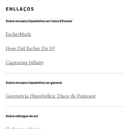
ENLLAÇOS
Sobre mosaics hiperbòlics en l'obra d'Escher
EscherMath
How Did Escher Do It?
Capturing Infinity
Sobre mosaics hiperbòlics en general.
Geometría Hiperbólica: Disco de Poincaré
Sobre rellotges de sol