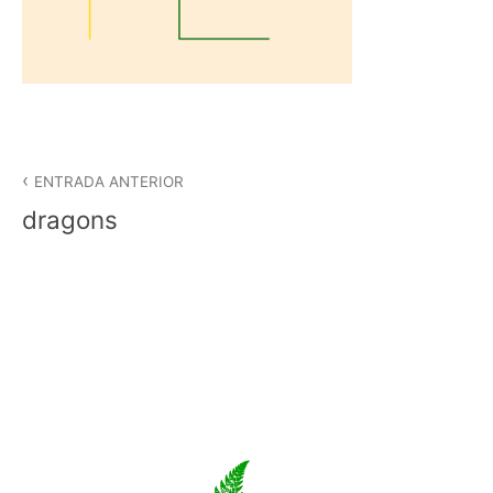
Navegació
d'entrades
ENTRADA ANTERIOR
dragons