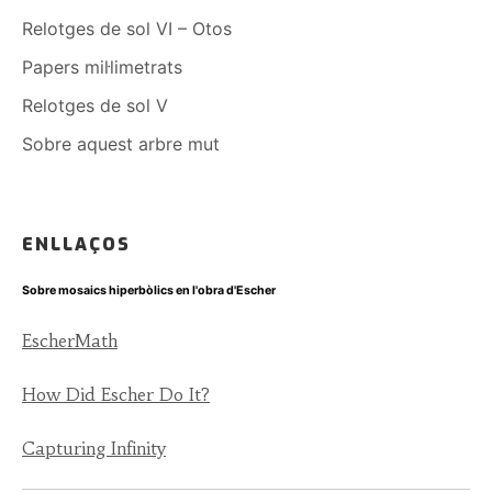
Relotges de sol VI – Otos
Papers mil·limetrats
Relotges de sol V
Sobre aquest arbre mut
ENLLAÇOS
Sobre mosaics hiperbòlics en l'obra d'Escher
EscherMath
How Did Escher Do It?
Capturing Infinity