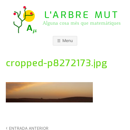
Skip
to
L'ARBRE MUT
content
Alguna cosa més que matemàtiques
Menu
cropped-p8272173.jpg
Navegació
d'entrades
ENTRADA ANTERIOR