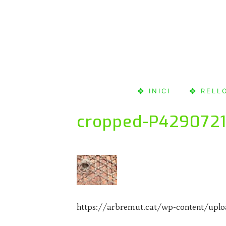
Skip
to
content
❖ INICI
❖ RELL
cropped-P4290721
https://arbremut.cat/wp-content/up