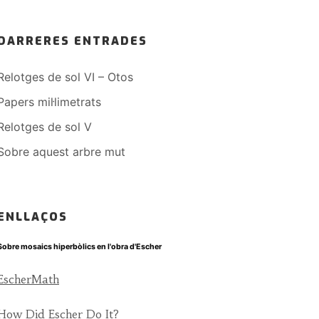
DARRERES ENTRADES
Relotges de sol VI – Otos
Papers mil·limetrats
Relotges de sol V
Sobre aquest arbre mut
ENLLAÇOS
Sobre mosaics hiperbòlics en l'obra d'Escher
EscherMath
How Did Escher Do It?