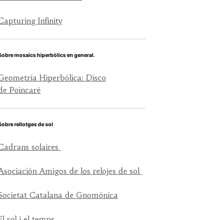
Capturing Infinity
Sobre mosaics hiperbòlics en general.
Geometría Hiperbólica: Disco
de Poincaré
Sobre rellotges de sol
Cadrans solaires
Asociación Amigos de los relojes de sol
Societat Catalana de Gnomònica
El sol i el temps