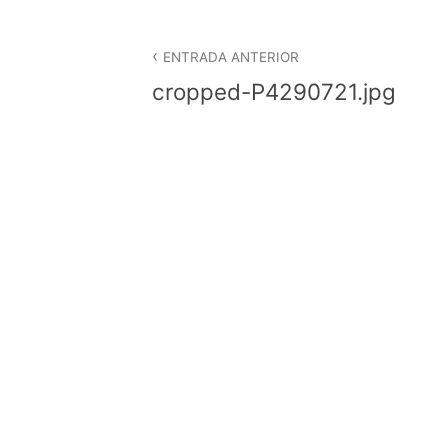
Navegació
d'entrades
ENTRADA ANTERIOR
cropped-P4290721.jpg