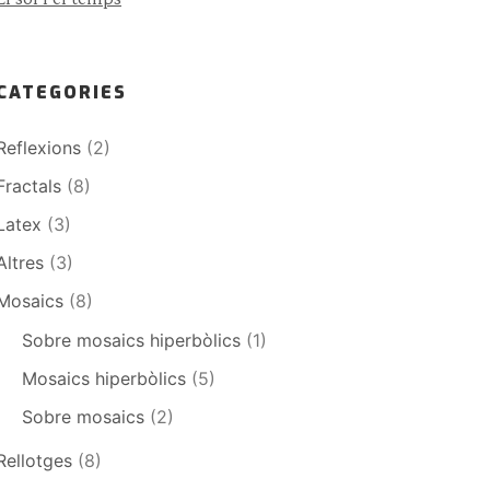
CATEGORIES
Reflexions
(2)
Fractals
(8)
Latex
(3)
Altres
(3)
Mosaics
(8)
Sobre mosaics hiperbòlics
(1)
Mosaics hiperbòlics
(5)
Sobre mosaics
(2)
Rellotges
(8)