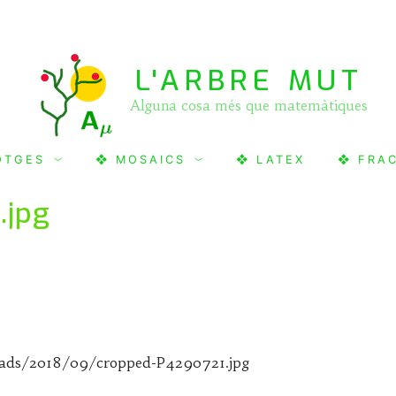
L'ARBRE MUT
Alguna cosa més que matemàtiques
OTGES
❖ MOSAICS
❖ LATEX
❖ FRA
.jpg
loads/2018/09/cropped-P4290721.jpg