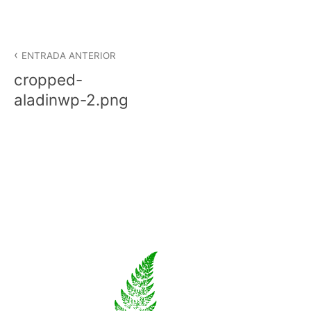
Navegació
d'entrades
ENTRADA ANTERIOR
cropped-
aladinwp-2.png